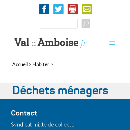




Accueil
>
Habiter
>
Déchets ménagers
Contact
Syndicat mixte de collecte